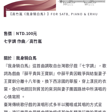
【高竹嵐《我身騎白馬》】FOR SATB, PIANO & ERHU
售價│NTD.100元
七字調 作曲／高竹嵐
關於│我身騎白馬
『我身騎白馬』這首曲調取自台灣歌仔戲『七字調』，歌
詞為戲曲『薛平貴與王寶釧』中薛平貴因戰爭與結髮妻子
王寶釧分離十八年後，換下西涼國的華服，穿上漢民的衣
裳，急切地趕回到貧苦的窯洞與妻子團圓路途中所演唱的
心情寫照 。
臺灣傳統歌仔戲的演唱形式多半以獨唱或其唱的方式呈