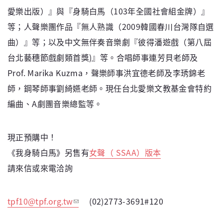
愛樂出版）』與『身騎白馬（103年全國社會組金牌）』
等；人聲樂團作品『無人熟識（2009韓國春川台灣隊自選
曲）』等；以及中文無伴奏音樂劇『彼得潘遊戲（第八屆
台北藝穗節戲劇類首獎)』等。合唱師事連芳貝老師及
Prof. Marika Kuzma，聲樂師事洪宜德老師及李琇錦老
師，鋼琴師事劉綺嬿老師。現任台北愛樂文教基金會特約
編曲、A劇團音樂總監等。
現正預購中！
《我身騎白馬》另售有
女聲（ SSAA）版本
請來信或來電洽詢
tpf10@tpf.org.tw
(02)2773-3691#120