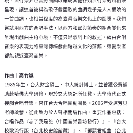
現，流行樂界也曾將曲調改編成其他各類流行樂的風格來
呈現，讓這首被稱為歌仔戲國歌的曲調幾乎是人人通曉的
一首曲調，也相當程度的為臺灣音樂文化上的圖騰。我們
嘗試用西方的合唱手法，以西方和聲與節奏的組合變化來
呈現出戲曲主角心境，不僅只是歌詞上的敘述，藉由合唱
音樂的表現力將臺灣傳統戲曲跨越文化的藩籬，讓愛樂者
都能親近臺灣音樂。
作曲│高竹嵐
1985年生，台大財金碩士、中大統計博士，並曾獲公費補
助赴哈佛大學研修，現於交大統計所任教。大學時代正式
接觸合唱音樂，曾任台大合唱團副團長。2006年受連芳貝
老師啟發，從此致力於人聲相關編作曲，重要作品包括：
合唱作品『忘了我是誰（中國音樂書坊發行）』、『台大
校歌流行版（台北校史館館藏）』、『鄧麗君組曲（台北