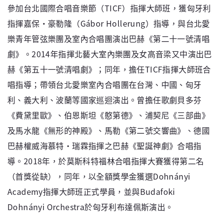
參加台北國際合唱音樂節（TICF）指揮大師班，獲匈牙利
指揮嘉保‧豪勒隆（Gábor Hollerung）指導，與台北愛
樂青年管弦樂團及室內合唱團演出巴赫《第二十一號清唱
劇》。2014年指揮北藝大室內樂團及女高音梁又中演出巴
赫《第五十一號清唱劇》；同年，擔任TICF指揮大師班合
唱指導；帶領台北愛樂室內合唱團在台灣、中國、匈牙
利、義大利、波蘭等國家巡迴演出。曾擔任歌劇貝多芬
《費黛里歐》、伯恩斯坦《憨第德》、浦契尼《三部曲》
及馬水龍《無形的神殿》、馬勒《第二號交響曲》、德國
巴赫權威海慕特‧瑞霖指揮之巴赫《聖誕神劇》合唱指
導。2018年，於莫斯科特福林合唱指揮大賽獲得第二名
（首獎從缺），同年，以全額獎學金獲選Dohnányi
Academy指揮大師班正式學員，並與Budafoki
Dohnányi Orchestra於匈牙利布達佩斯演出。