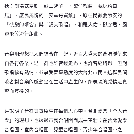
括：劇場式京劇「蘇三起解」、歌仔戲曲「我身騎白
馬」、庶民風情的「安童哥買菜」、原住民歡慶節奏的
「快樂的聚會」與「讚美歌唱」，和羅大佑、鄧麗君、鳳
飛飛等流行組曲。
音樂用理想把人們結合在一起。近百人盛大的合唱隊伍來
自各行各業，是一群也許曾經走過，也許曾經錯過，但對
歌唱懷有熱情，並享受舞臺熱度的大台北市民。這群民間
歌者對音樂的感動是在生活中產生的，所表現的感情是真
摯而質樸的。
這說明了音符其實原生在每個人心中。台北愛樂「全人音
樂」的理想，也透過市民合唱團而成長茁壯；在台北愛樂
合唱團、室內合唱團、兒童合唱團、青少年合唱團⋯之