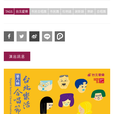
TAGS
台北愛樂
市民合唱團
市民團
杜明遠
謝斯韻
樂齡
合唱團
分享
分享
分享
演出訊息
到
到
到微
Facebook
Twitter
博