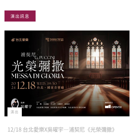
分享
分享
分享
演出訊息
到
到
到微
Facebook
Twitter
博
演出
12/18 台北愛樂X吳曜宇—浦契尼《光榮彌撒》