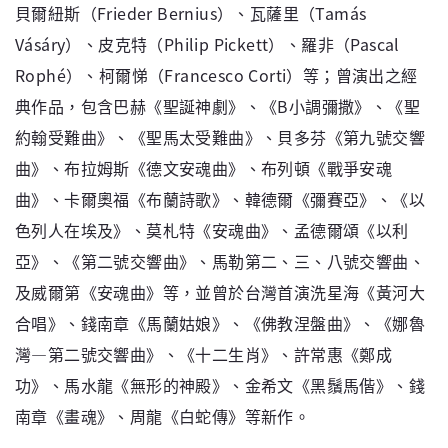
貝爾紐斯（Frieder Bernius）、瓦薩里（Tamás
Vásáry）、皮克特（Philip Pickett）、羅非（Pascal
Rophé）、柯爾悌（Francesco Corti）等；曾演出之經
典作品，包含巴赫《聖誕神劇》、《B小調彌撒》、《聖
約翰受難曲》、《聖馬太受難曲》、貝多芬《第九號交響
曲》、布拉姆斯《德文安魂曲》、布列頓《戰爭安魂
曲》、卡爾奧福《布蘭詩歌》、韓德爾《彌賽亞》、《以
色列人在埃及》、莫札特《安魂曲》、孟德爾頌《以利
亞》、《第二號交響曲》、馬勒第二、三、八號交響曲、
及威爾第《安魂曲》等，並曾於台灣首演洗星海《黃河大
合唱》、錢南章《馬蘭姑娘》、《佛教涅盤曲》、《娜魯
灣—第二號交響曲》、《十二生肖》、許常惠《鄭成
功》、馬水龍《無形的神殿》、金希文《黑鬚馬偕》、錢
南章《畫魂》、周龍《白蛇傳》等新作。