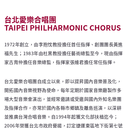
台北愛樂合唱團
TAIPEI PHILHARMONIC CHORUS
1972年創立，由李抱忱教授擔任首任指揮、創團團長黃進
福先生；1983年由杜黑教授擔任藝術總監至今，現由指揮
家古育仲擔任音樂總監，指揮家張維君擔任常任指揮。
台北愛樂合唱團自成立以來，即以提昇國內音樂普及化，
開拓國內音樂視野為使命，每年定期於國家音樂廳製作多
場大型音樂會演出，並經常邀請或受邀與國內外知名樂團
及指揮合作，亦常於國內各縣市鄉鎮及離島巡演，以深耕
並推廣台灣合唱音樂。自1994年起獲文化部扶植迄今；
2006年榮獲台北市政府譽揚，訂定捷運東區地下街第七號