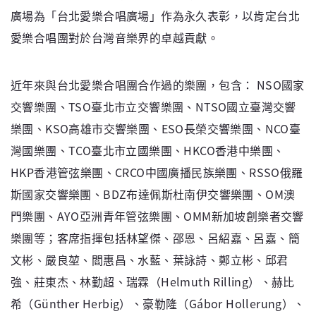
廣場為「台北愛樂合唱廣場」作為永久表彰，以肯定台北
愛樂合唱團對於台灣音樂界的卓越貢獻。
近年來與台北愛樂合唱團合作過的樂團，包含： NSO國家
交響樂團、TSO臺北市立交響樂團、NTSO國立臺灣交響
樂團、KSO高雄市交響樂團、ESO長榮交響樂團、NCO臺
灣國樂團、TCO臺北市立國樂團、HKCO香港中樂團、
HKP香港管弦樂團、CRCO中國廣播民族樂團、RSSO俄羅
斯國家交響樂團、BDZ布達佩斯杜南伊交響樂團、OM澳
門樂團、AYO亞洲青年管弦樂團、OMM新加坡創樂者交響
樂團等；客席指揮包括林望傑、邵恩、呂紹嘉、呂嘉、簡
文彬、嚴良堃、閻惠昌、水藍、葉詠詩、鄭立彬、邱君
強、莊東杰、林勤超、瑞霖（Helmuth Rilling）、赫比
希（Günther Herbig）、豪勒隆（Gábor Hollerung）、