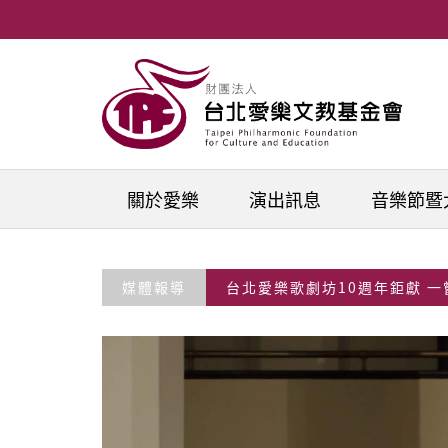
移至主內容
關於愛樂
演出訊息
音樂節暨
媒體報導
台北愛樂歌劇坊10週年鉅獻 