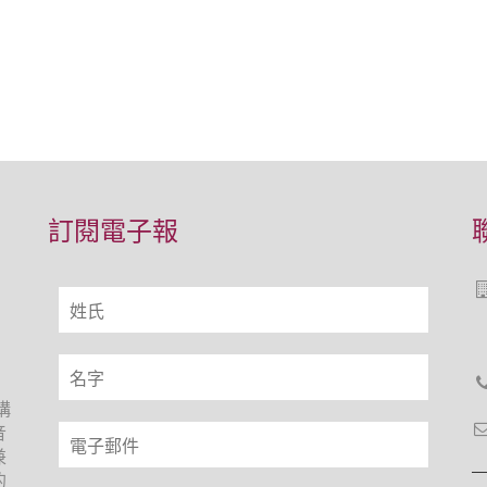
訂閱電子報
構
音
兼
的