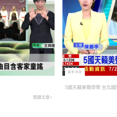
最新消息
5國天籟美聲齊聚 台北
閱讀文章