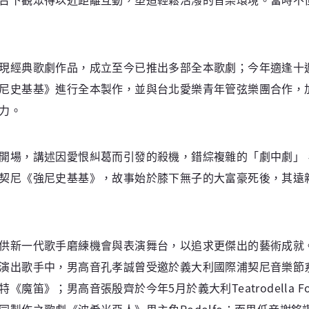
現經典歌劇作品，成立至今已推出多部全本歌劇；今年適逢十
尼史基基》進行全本製作，並與台北愛樂青年管弦樂團合作，
力。
開場，講述因愛恨糾葛而引發的殺機，錯綜複雜的「劇中劇」
契尼《強尼史基基》，故事始於膝下無子的大富豪死後，其遠
供新一代歌手磨練機會與表演舞台，以追求更傑出的藝術成就
演出歌手中，男高音孔孝誠曾受邀於義大利國際浦契尼音樂節
男高音張殷齊於今年5月於義大利Teatrodella Fortuna劇院演
之歌劇《波希米亞人》男主角Rodolfo；而男低音謝銘謀亦受新