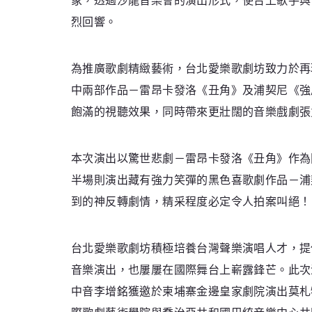
烈回響。
為推廣歌劇精緻藝術，台北愛樂歌劇坊致力於再
中兩部作品－雷昂卡發洛《丑角》及浦契尼《強
飽滿的視聽效果，同時帶來更壯闊的音樂戲劇張
本次演出以驚世悲劇－雷昂卡發洛《丑角》作為
半場則演出藏有強力笑彈的黑色喜歌劇作品－浦
到的神反轉劇情，精采程度必定令人拍案叫絕！
台北愛樂歌劇坊積極培養台灣聲樂演唱人才，提
音樂演出，也屢屢在國際舞台上嶄露鋒芒。此次
中音李增銘獲邀於柬埔寨金邊皇家劇院演出莫札特《魔笛》；
際歌劇藝術學院與喬治亞共和國巴統音樂中心共同製作