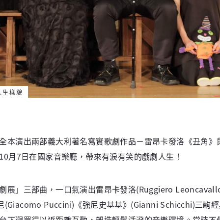
人生樣貌
全本演出兩部義大利著名寫實歌劇作品－雷昂卡發洛《丑角》
10月7日在國家音樂廳，帶來有淚有笑的戲劇人生！
一口氣演出雷昂卡發洛(Ruggiero Leoncavallo)《丑角》(
、浦契尼(Giacomo Puccini)《強尼史基基》(Gianni Sch
台下觀眾得以近距離互動，塑造輕鬆活潑的音樂環境。當時不