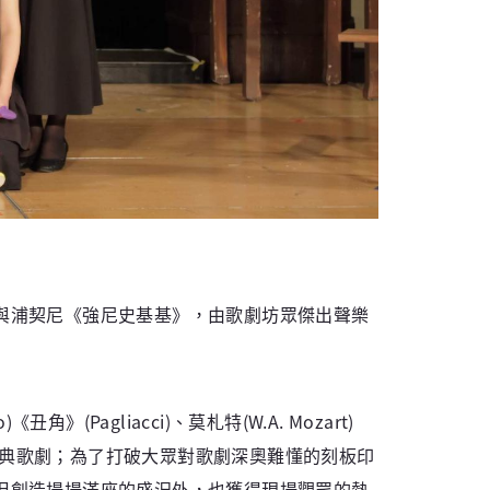
與浦契尼《強尼史基基》，由歌劇坊眾傑出聲樂
Pagliacci)、莫札特(W.A. Mozart)
icchi)三齣經典歌劇；為了打破大眾對歌劇深奧難懂的刻板印
但創造場場滿座的盛況外，也獲得現場觀眾的熱