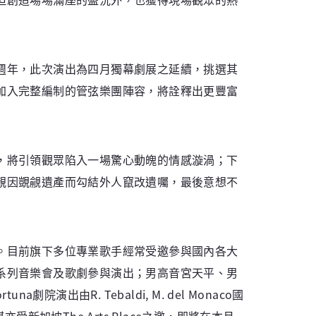
週年，此次演出為四月獨幕劇展之延續，挑選其
加入完整編制的管弦樂團陣容，將詮釋出更豐富
，將引領觀眾陷入一場驚心動魄的情感漩渦；下
親因覬覦遺產而勾結外人竄改遺囑，最後意想不
。目前旗下多位專業歌手經常受邀參與國內各大
系列音樂會及歌劇參與演出；男高音宮天平、男
出由R. Tebaldi, M. del Monaco國
加坡The Arts Place之邀，即將在本月