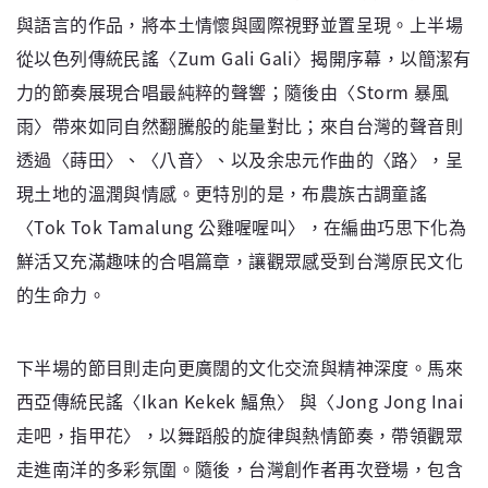
與語言的作品，將本土情懷與國際視野並置呈現。上半場
從以色列傳統民謠〈Zum Gali Gali〉揭開序幕，以簡潔有
力的節奏展現合唱最純粹的聲響；隨後由〈Storm 暴風
雨〉帶來如同自然翻騰般的能量對比；來自台灣的聲音則
透過〈蒔田〉、〈八音〉、以及余忠元作曲的〈路〉，呈
現土地的溫潤與情感。更特別的是，布農族古調童謠
〈Tok Tok Tamalung 公雞喔喔叫〉，在編曲巧思下化為
鮮活又充滿趣味的合唱篇章，讓觀眾感受到台灣原民文化
的生命力。
下半場的節目則走向更廣闊的文化交流與精神深度。馬來
西亞傳統民謠〈Ikan Kekek 鰏魚〉 與〈Jong Jong Inai
走吧，指甲花〉，以舞蹈般的旋律與熱情節奏，帶領觀眾
走進南洋的多彩氛圍。隨後，台灣創作者再次登場，包含