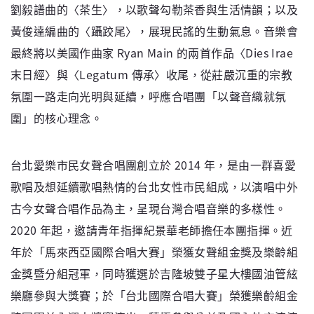
劉毅譜曲的〈茶生〉，以歌聲勾勒茶香與生活情韻；以及
黃俊達編曲的〈躡跤尾〉，展現民謠的生動氣息。音樂會
最終將以美國作曲家 Ryan Main 的兩首作品〈Dies Irae
末日經〉與〈Legatum 傳承〉收尾，從莊嚴沉重的宗教
氛圍一路走向光明與延續，呼應合唱團「以聲音織就氛
圍」的核心理念。
台北愛樂市民女聲合唱團創立於 2014 年，是由一群喜愛
歌唱及想延續歌唱熱情的台北女性市民組成，以演唱中外
古今女聲合唱作品為主，呈現台灣合唱音樂的多樣性。
2020 年起，邀請青年指揮紀景華老師擔任本團指揮。近
年於「馬來西亞國際合唱大賽」榮獲女聲組金獎及樂齡組
金獎暨分組冠軍，同時獲選於吉隆坡雙子星大樓國油管絃
樂廳參與大獎賽；於「台北國際合唱大賽」榮獲樂齡組金