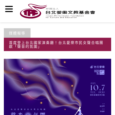
移至主內容
媒體報導
首度登上台北國家演奏廳！台北愛樂市民女聲合唱團
獻「聲音的氛圍」