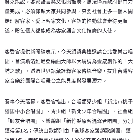
吳克能說，客家語言與文化的推廣，無法僅靠政府部門力
量完成，必須仰賴大家共同參與，只要社會上多一個人開
始理解客家、愛上客家文化，客語的推動就會走得更順
遂，盼每個人都能成為客家語言文化推廣的大使。
客委會提供新聞稿表示，今天頒獎典禮邀請台北愛樂合唱
團，首演斯洛維尼亞編曲大師以大埔調為靈感創作的「大
埔之歌」，透過世界語彙詮釋客家傳統音樂，提升台灣客
家音樂於國際合唱舞台之能見度與發展潛力。
賽事今天落幕，客委會指出，合唱類兒少組「新北市桃子
腳國中小合唱團」、青少組「新北少年合唱團」、社會組
「師友合唱團」、樂線組「新竹縣原客混聲合唱團」分別
獲得第1名；傳統山歌類別由「全球客家聲韻歌劇團」獲
得第1名，完整競賽成績將於「2026客家合唱比賽網站」