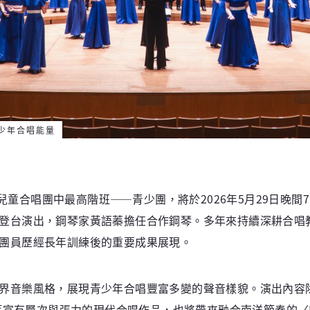
少年合唱能量
年及兒童合唱團中最高階班——青少團，將於2026年5月29日晚
登台演出，鋼琴家黃語蓁擔任合作鋼琴。多年來持續深耕合唱
團員歷經長年訓練後的重要成果展現。
風格，展現青少年合唱豐富多變的聲音樣貌。演出內容除了包含 St
er Noster〉等富有層次與張力的現代合唱作品，也將帶來融合南洋節奏的