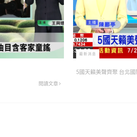
最新消息
5國天籟美聲齊聚 台北
閱讀文章