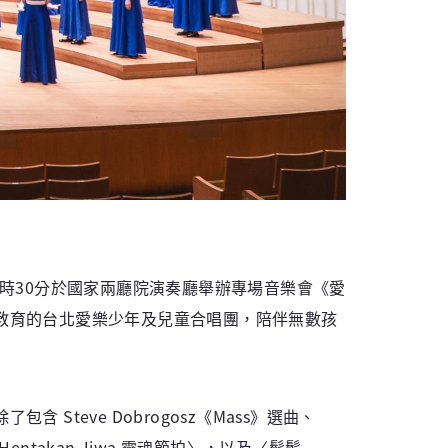
間7時30分於國家兩廳院演奏廳舉辦專場音樂會《愛
教育的台北愛樂少年及兒童合唱團，陪伴無數孩
eve Dobrogosz《Mass》選曲、
〈Hentakan Jiwa 靈魂節拍〉，以及〈髻鬃