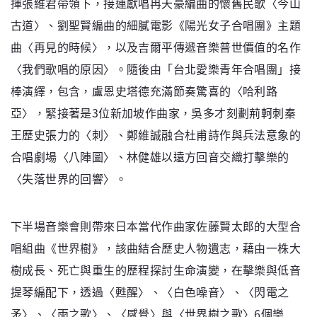
揮張維君帶領下，接連獻唱冉天豪編曲的懷舊民歌〈今山
古道〉、劉聖賢編曲的細膩電影《陽光女子合唱團》主題
曲〈再見的時候〉，以及吉爾平傳遞音樂普世價值的名作
〈我們歌唱的原因〉。隨後由「台北愛樂青年合唱團」接
棒演繹，包含，盧恩史塔德充滿節奏驚喜的〈哈利路
亞〉，緊接著是3位新加坡作曲家，吳多才刻劃荊軻刺秦
王歷史張力的〈刺〉、鄭維誠融合杜甫詩作與兵法意象的
合唱劇場〈八陣圖〉、林健雄以遠方回音交織打擊樂的
〈失落世界的回響〉。
下半場音樂會則帶來日本當代作曲家佐藤賢太郎的大型合
唱組曲《世界樹》，該曲結合歷史人物遺志，藉由一株大
樹成長、死亡與重生的歷程探討生命演變，在擊樂與低音
提琴編配下，透過〈甦醒〉、〈白色噪音〉、〈閃電之
矛〉、〈雨之歌〉、〈感覺〉與〈世界樹之歌〉6個樂