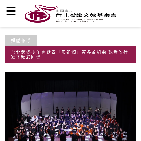
移至主內容
媒體報導
台北愛樂少年團獻奏「馬祖頌」等多首組曲 熟悉旋律
寫下精彩回憶