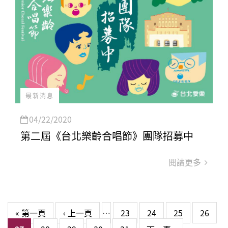
最新消息
04/22/2020
第二屆《台北樂齡合唱節》團隊招募中
閱讀更多
頁面
« 第一頁
‹ 上一頁
…
23
24
25
26