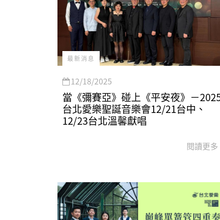
最新消息
12/18/2025
當《彌賽亞》碰上《平安夜》－202
台北愛樂聖誕音樂會12/21台中、
12/23台北溫馨獻唱
閱讀更多