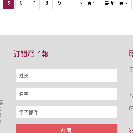
5
6
7
8
9
…
下一頁 ›
最後一頁 »
訂閱電子報
構
音
兼
的