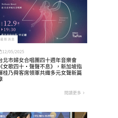
最新消息
12/05/2025
台北市婦女合唱團四十週年音樂會
《女歌四十‧聲聲不息》，新加坡指
揮桂乃舜客席領軍共織多元女聲新篇
章
閱讀更多