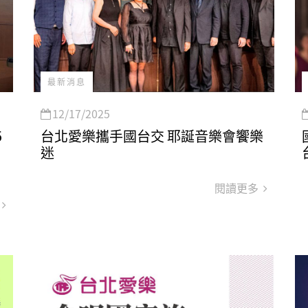
最新消息
12/17/2025
5
台北愛樂攜手國台交 耶誕音樂會饗樂
迷
閱讀更多