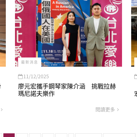
最新消息
11/12/2025
舜
廖元宏攜手鋼琴家陳介涵 挑戰拉赫
瑪尼諾夫樂作
閱讀更多