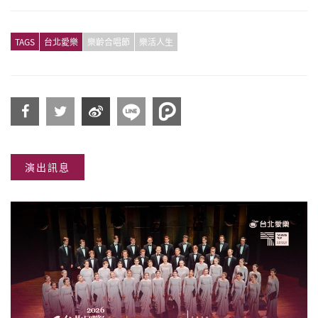
TAGS
台北愛樂
樂齡合唱節
樂活人生
分享
分享
分享
演出訊息
到
到
到微
Facebook
Twitter
博