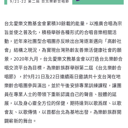
9/21-22 第二屆 台北樂齡合唱節
台北愛樂文教基金會累積30餘載的能量，以推廣合唱為宗
旨並使之普及化，積極舉辦各種形式的合唱音樂相關活
動，近年來社團型合唱團亦反映出台灣逐漸邁向「高齡社
會」結構之現況，為實現台灣熟齡友善樂活健康社會的願
景，2020年九月，台北愛樂文教基金會以打造台北樂齡合
唱交流平台為目標，為樂齡族群舉辦第二屆《台北樂齡合
唱節》，於9月21日及22日連續兩日邀請共十支台灣在地
樂齡合唱團參與演出，並於午後安排專業訓練課程，讓團
員在專業人士的帶領下重新認識自己的聲音、肢體的延
展，以及身心靈全方位的保健，期待達到以歌爲媒、以歌
會友、以歌傳情，以首都台北為基地出發，為樂齡族群開
闢嶄新的舞台。