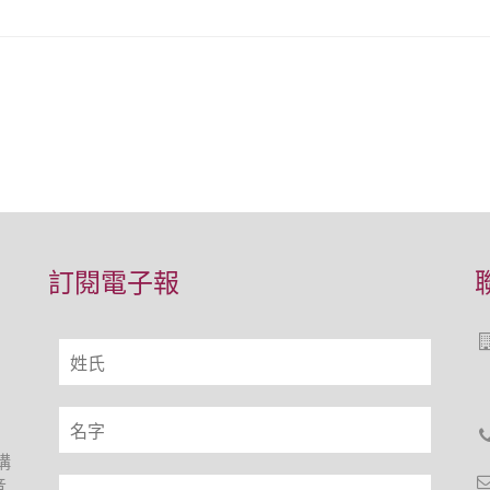
訂閱電子報
構
音