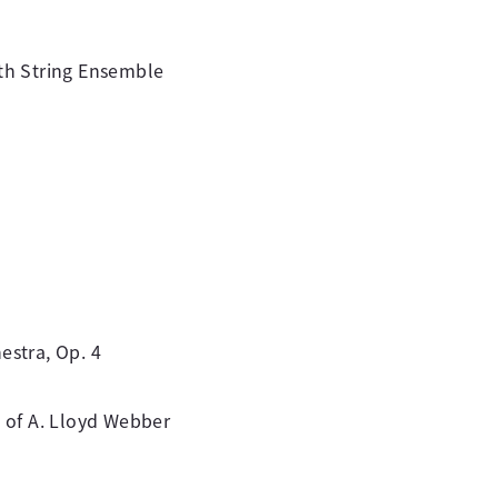
 String Ensemble
estra, Op. 4
s of A. Lloyd Webber