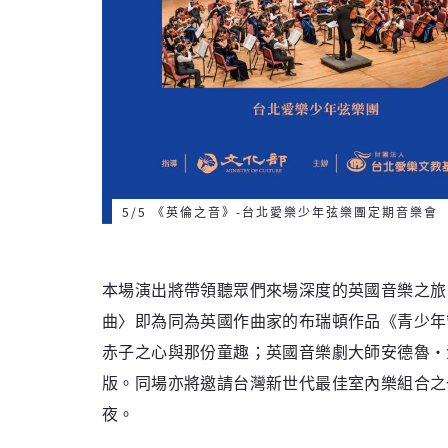
5/5 《英倫之音》-台北愛樂少年弦樂團定期音樂會
本場演出將帶領聽眾們來場深度的英國音樂之旅
曲〉即為同為英國作曲家的布瑞頓作品《青少年
赤子之心與那份童趣；英國音樂劇大師安德魯・
版。同場亦將邀請台灣新世代最佳室內樂組合之
夜。