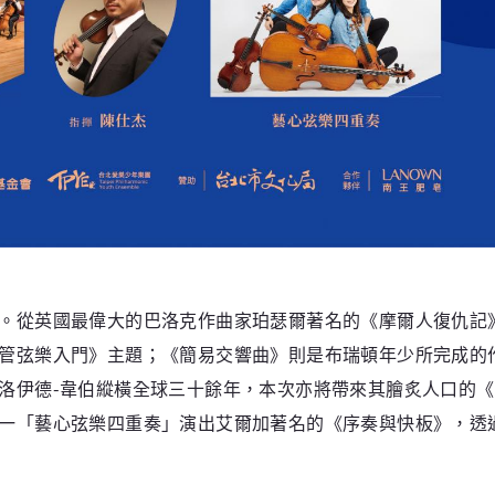
。從英國最偉大的巴洛克作曲家珀瑟爾著名的《摩爾人復仇記
管弦樂入門》主題；《簡易交響曲》則是布瑞頓年少所完成的
洛伊德-韋伯縱橫全球三十餘年，本次亦將帶來其膾炙人口的
一「藝心弦樂四重奏」演出艾爾加著名的《序奏與快板》，透