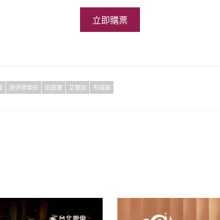
立即購票
國
洛伊德韋伯
珀瑟爾
艾爾加
布瑞頓