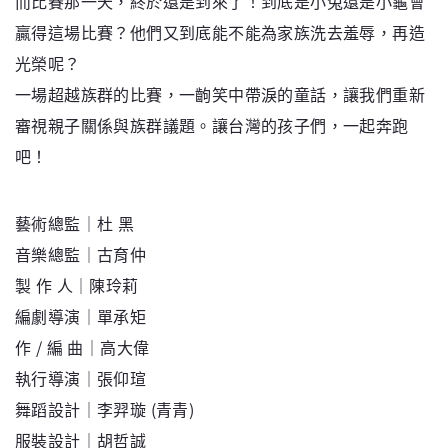
而比賽那一天，終於還是到來了！到底是小兔還是小龜會
贏得這場比賽？他們又到底能不能為家族洗去羞辱，再造
光榮呢？
一場超越族群的比賽，一齣笑中帶淚的童話，讓我們重新
審視親子關係與族群議題。讓台灣的孩子們，一起奔跑
吧！
藝術總監│杜 黑
音樂總監│古育仲
製 作 人│陳玲莉
編劇導演│單承矩
作 / 編 曲│高大偉
執行導演│張仰瑄
舞蹈設計│李羿璇 (青青)
服裝設計│胡哲誠