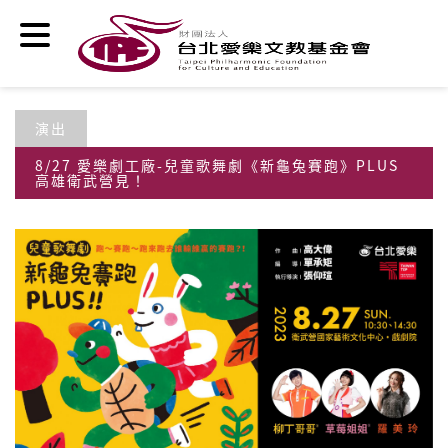
移至主內容
演出
8/27 愛樂劇工廠-兒童歌舞劇《新龜兔賽跑》PLUS
高雄衛武營見！