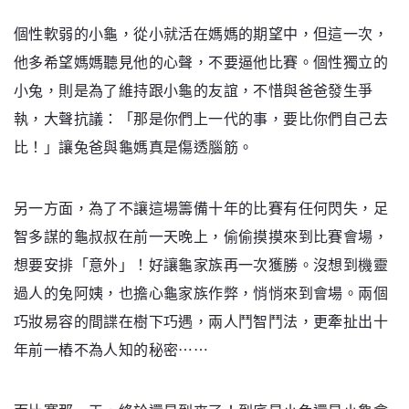
個性軟弱的小龜，從小就活在媽媽的期望中，但這一次，
他多希望媽媽聽見他的心聲，不要逼他比賽。個性獨立的
小兔，則是為了維持跟小龜的友誼，不惜與爸爸發生爭
執，大聲抗議：「那是你們上一代的事，要比你們自己去
比！」讓兔爸與龜媽真是傷透腦筋。
另一方面，為了不讓這場籌備十年的比賽有任何閃失，足
智多謀的龜叔叔在前一天晚上，偷偷摸摸來到比賽會場，
想要安排「意外」！好讓龜家族再一次獲勝。沒想到機靈
過人的兔阿姨，也擔心龜家族作弊，悄悄來到會場。兩個
巧妝易容的間諜在樹下巧遇，兩人鬥智鬥法，更牽扯出十
年前一樁不為人知的秘密……