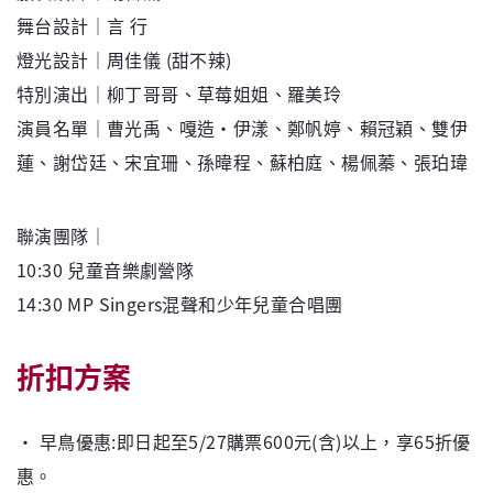
舞台設計│言 行
燈光設計│周佳儀 (甜不辣)
特別演出│柳丁哥哥、草莓姐姐、羅美玲
演員名單│曹光禹、嘎造•伊漾、鄭帆婷、賴冠穎、雙伊
蓮、謝岱廷、宋宜珊、孫暐程、蘇柏庭、楊佩蓁、張珀瑋
聯演團隊│
10:30 兒童音樂劇營隊
14:30 MP Singers混聲和少年兒童合唱團
折扣方案
‧ 早鳥優惠:即日起至5/27購票600元(含)以上，享65折優
惠。