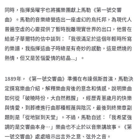
同時，指揮吳曜宇也將攜樂團獻上馬勒《第一號交響
曲》。馬勒的音樂總營造出一座虛幻的烏托邦，為現代人
普遍空虛的心靈提供了暫時脫離現實世界的出口，他曾在
給弟子華爾特的信中談到：「我很滿足於這個年輕時所寫
的樂譜，我指揮這曲子時總是有奇妙的感動，這是燃燒的
熱情，但又是苦惱愛情的結晶...」。
1889年，《第一號交響曲》準備在布達佩斯首演，馬勒決
定撰寫樂曲介紹，解釋樂曲背後的意念和情感，說明樂曲
如何從「破曉時份，大自然甦醒」，經歷青蔥歲月的快樂
與情愛，到葬禮進行曲那種輕蔑與陰沉，最後到終樂章副
題則是「從地獄到天堂」。不過，馬勒自述：「我希望強
調的是交響曲本身…」樂曲也不止於以音樂講故事。《第
一號交響曲》處處暗示出言外之意、弦外之音。