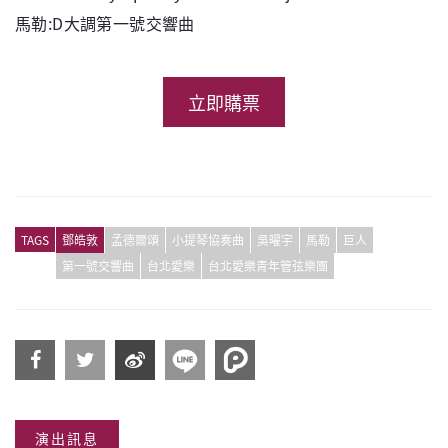
馬勒:D大調第一號交響曲
立即購票
TAGS
鄧皓敦
孟德爾頌
小提琴協奏曲
吳曜宇
馬勒
巨人
第一號交響曲
台北愛樂
台北愛樂青年管弦樂團
分享
分享
分享
演出訊息
到
到
到微