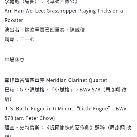
李翰威（編曲）：《草蜢弄雞公》
Arr. Han Wei Lee: Grasshopper Playing Tricks on a
Rooster
演出者：巔峰單簧管四重奏、陳威稜
鋼琴：王一心
中場休息
巔峰單簧管四重奏 Meridian Clarinet Quartet
巴赫：G 小調賦格，「小賦格」，BWV 578（周彥翔 改
編）
J. S. Bach: Fugue in G Minor, “Little Fugue”, BWV
578 (arr. Peter Chow)
理查・史特勞斯：《提爾愉快的惡作劇》選粹（周彥翔 改
編）