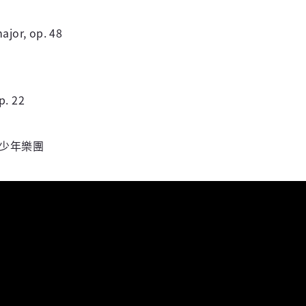
major, op. 48
p. 22
少年樂團