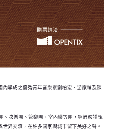
國內學成之優秀青年音樂家劉柏宏、游家輔及陳
團、弦樂團、管樂團、室內樂等團，經過嚴謹甄
與世界交流，在許多國家與城市留下美好之聲。