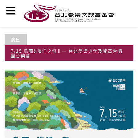
移至主內容
演出
7/15 島國&海洋之聲Ⅱ— 台北愛樂少年及兒童合唱
團音樂會