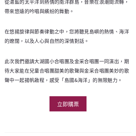
從湛藍的太平洋到熱情的南洋群島，音樂在浪潮間流轉，
帶來悠遠的吟唱與繽紛的舞動。
在悠揚旋律與節奏律動之中，您將聽見島嶼的熱情、海洋
的遼闊，以及人心與自然的深情對話。
此次我們邀請大湖國小合唱團及金采合唱團一同演出，期
待大家能在兒童合唱團甜美的歌聲與金采合唱團美妙的歌
聲中一起揚帆啟程，感受「島國&海洋」的無限魅力。
立即購票