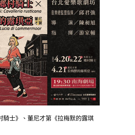
《鄉村騎士》、董尼才第《拉梅默的露琪