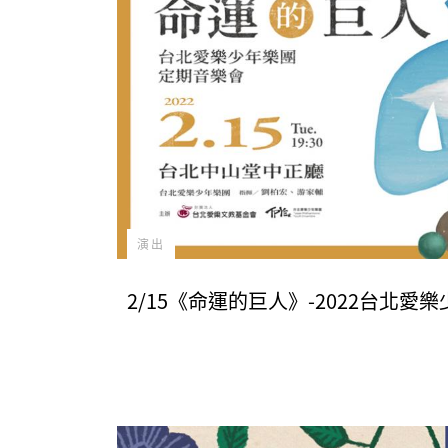
演出
2/15《命運的巨人》-2022台北愛