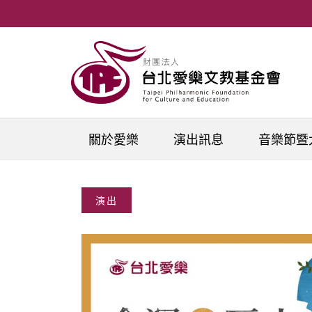
移至主內容
關於愛樂
演出訊息
音樂節暨
演出