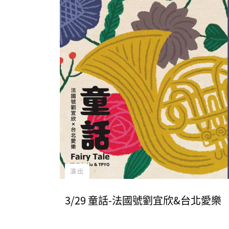
演出
3/29 童話-法國號劉宜欣&台北愛樂