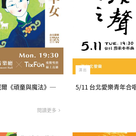
演出
拉威爾《頑童與魔法》─
5/11 台北愛樂青年
閱讀更多