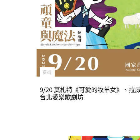
演出
9/20 莫札特《可愛的牧羊女》、
台北愛樂歌劇坊