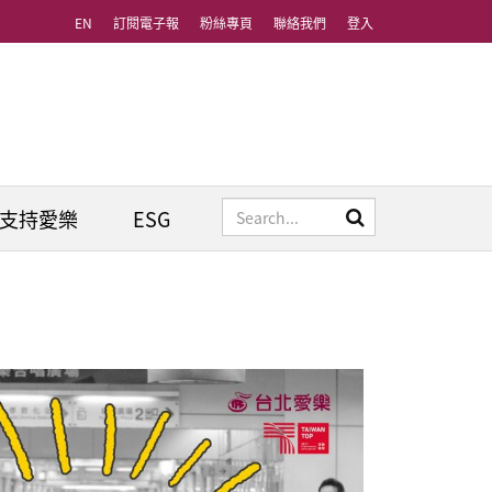
EN
訂閱電子報
粉絲專頁
聯絡我們
登入
支持愛樂
ESG