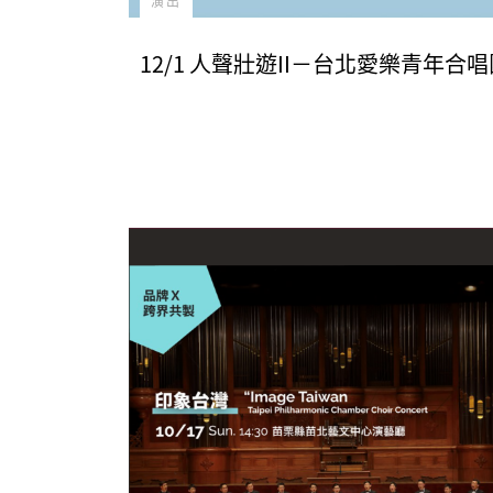
演出
12/1 人聲壯遊II－台北愛樂青年合