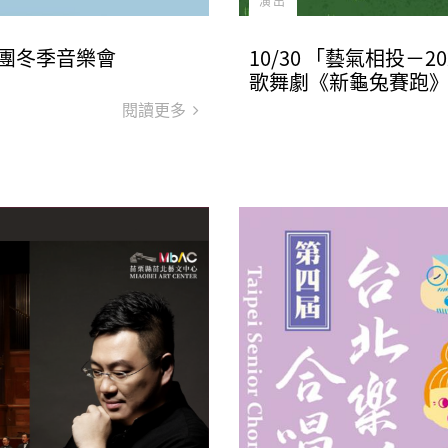
演出
唱團冬季音樂會
10/30 「藝氣相投
歌舞劇《新龜兔賽跑
閱讀更多