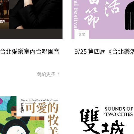
演出
灣》台北愛樂室內合唱團音
9/25 第四屆《台北
閱讀更多