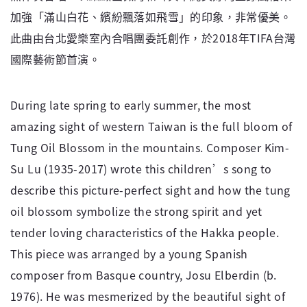
加強「滿山白花、繽紛飄落如飛雪」的印象，非常優美。
此曲由台北愛樂室內合唱團委託創作，於2018年TIFA台灣
國際藝術節首演。
During late spring to early summer, the most
amazing sight of western Taiwan is the full bloom of
Tung Oil Blossom in the mountains. Composer Kim-
Su Lu (1935-2017) wrote this children’s song to
describe this picture-perfect sight and how the tung
oil blossom symbolize the strong spirit and yet
tender loving characteristics of the Hakka people.
This piece was arranged by a young Spanish
composer from Basque country, Josu Elberdin (b.
1976). He was mesmerized by the beautiful sight of