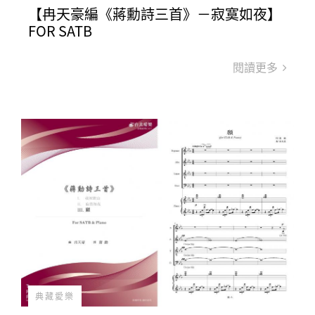
【冉天豪編《蔣勳詩三首》－寂寞如夜】
FOR SATB
閱讀更多
典藏愛樂