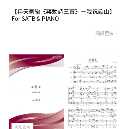
【冉天豪編《蔣勳詩三首》－我祝飲山】
For SATB & PIANO
閱讀更多
典藏愛樂