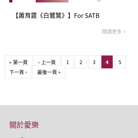
【蕭育霆《白鷺鷥》】For SATB
閱讀更多
頁面
« 第一頁
‹ 上一頁
1
2
3
4
5
下一頁 ›
最後一頁 »
關於愛樂